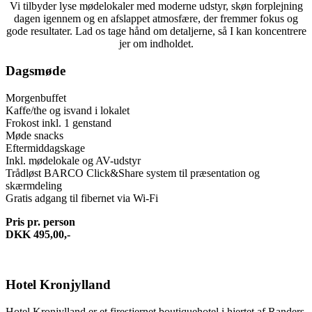
Vi tilbyder lyse mødelokaler med moderne udstyr, skøn forplejning
dagen igennem og en afslappet atmosfære, der fremmer fokus og
gode resultater. Lad os tage hånd om detaljerne, så I kan koncentrere
jer om indholdet.
Dagsmøde
Morgenbuffet
Kaffe/the og isvand i lokalet
Frokost inkl. 1 genstand
Møde snacks
Eftermiddagskage
Inkl. mødelokale og AV-udstyr
Trådløst BARCO Click&Share system til præsentation og
skærmdeling
Gratis adgang til fibernet via Wi-Fi
Pris pr. person
DKK 495,00,-
Hotel Kronjylland
Hotel Kronjylland er et firestjernet boutiquehotel i hjertet af Randers