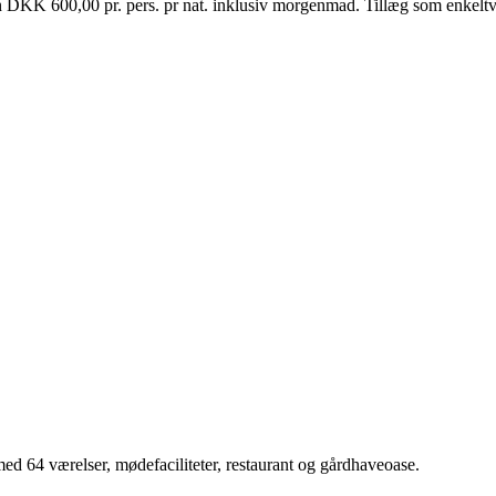
 kun DKK 600,00 pr. pers. pr nat. inklusiv morgenmad. Tillæg som enke
 med 64 værelser, mødefaciliteter, restaurant og gårdhaveoase.